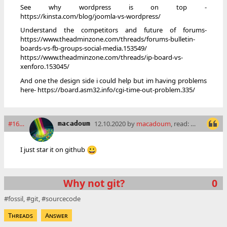
See why wordpress is on top -
https://kinsta.com/blog/joomla-vs-wordpress/
Understand the competitors and future of forums-
https://www.theadminzone.com/threads/forums-bulletin-
boards-vs-fb-groups-social-media.153549/
https://www.theadminzone.com/threads/ip-board-vs-
xenforo.153045/
And one the design side i could help but im having problems
here- https://board.asm32.info/cgi-time-out-problem.335/
#16200
12.10.2020 by
macadoum
, read: 10432 times
macadoum
I just star it on github
😀
Why not git?
0
fossil
git
sourcecode
Threads
Answer