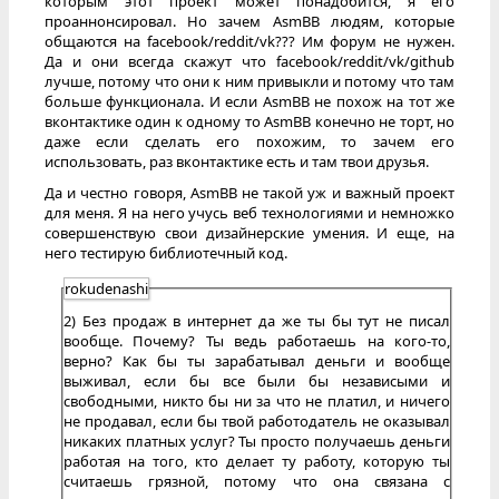
которым этот проект может понадобится, я его
проаннонсировал. Но зачем AsmBB людям, которые
общаются на facebook/reddit/vk??? Им форум не нужен.
Да и они всегда скажут что facebook/reddit/vk/github
лучше, потому что они к ним привыкли и потому что там
больше функционала. И если AsmBB не похож на тот же
вконтактике один к одному то AsmBB конечно не торт, но
даже если сделать его похожим, то зачем его
использовать, раз вконтактике есть и там твои друзья.
Да и честно говоря, AsmBB не такой уж и важный проект
для меня. Я на него учусь веб технологиями и немножко
совершенствую свои дизайнерские умения. И еще, на
него тестирую библиотечный код.
rokudenashi
2) Без продаж в интернет да же ты бы тут не писал
вообще. Почему? Ты ведь работаешь на кого-то,
верно? Как бы ты зарабатывал деньги и вообще
выживал, если бы все были бы независыми и
свободными, никто бы ни за что не платил, и ничего
не продавал, если бы твой работодатель не оказывал
никаких платных услуг? Ты просто получаешь деньги
работая на того, кто делает ту работу, которую ты
считаешь грязной, потому что она связана с