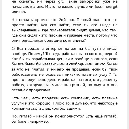
не скачать, ни через git. Такие заморочки уже на
начальном этапе. И это не важно, лучше ли fossil чем git
или нет.
Но, скачать проект - это 2ой шаг. Первый шаг - это его
просто найти. Как его найти, если ты его нигде не
выкладываешь, где пользователя сидят, думая, что там,
где они сидят - это плохие и грязные места, потому что
они пренадлежат большим компаниям?
2) Без продаж в интернет да же ты бы тут не писал
вообще. Почему? Ты ведь работаешь на кого-то, верно?
Как бы ты зарабатывал деньги и вообще выживал, если
бы все были бы независыми и свободными, никто бы ни
за что не платил, и ничего не продавал, если бы твой
работодатель не оказывал никаких платных услуг? Ты
просто получаешь деньги работая на того, кто делает ту
работу, которую ты считаешь грязной, потому что она
связана с продажами.
Есть SaaS, есть продажи, есть компании, есть платные
услуги и это хорошо. Плохо то, я думаю, что некоторые
компании стали слишком большими.
Но, гитлаб - какой он понополист-то? Есть ещё гитлаб,
битбакет, например.