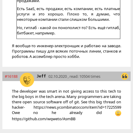
продажами.
Есть SaaS, есть продажи, есть компании, есть платные
услуги и это хорошо. Плохо то, я думаю, что
некоторые компании стали слишком большими.
Но, гитлаб - какой он понополист-то? Есть ещё гитлаб,
битбакет, например.
Я вообще-то инженер-электронщик и работаю на заводе.
Программы пишу для всяких поточных линии, станков и
роботов. А ассемблер просто хобби.
#16188
02.10.2020 , read: 10504 times
Jeff
The developer was smart in not giving access to this tech to
the big boys in the tech arena. Many programmers are taking
there open source software off of git. See this big thread on
hacker- https://news.ycombinator.com/item?id=17225599
Owe no he already did
https://github.com/wqweto/AsmBB