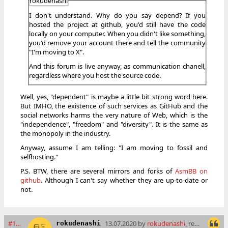
rokudenashi
I don't understand. Why do you say depend? If you
hosted the project at github, you'd still have the code
locally on your computer. When you didn't like something,
you'd remove your account there and tell the community
"I'm moving to X".
And this forum is live anyway, as communication chanell,
regardless where you host the source code.
Well, yes, "dependent" is maybe a little bit strong word here.
But IMHO, the existence of such services as GitHub and the
social networks harms the very nature of Web, which is the
"independence", "freedom" and "diversity". It is the same as
the monopoly in the industry.
Anyway, assume I am telling: "I am moving to fossil and
selfhosting."
P.S. BTW, there are several mirrors and forks of
AsmBB on
github
. Although I can't say whether they are up-to-date or
not.
#16173
13.07.2020 by
rokudenashi
, read: 11090 times
rokudenashi