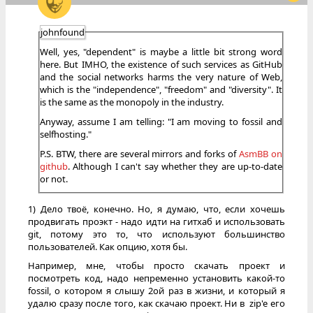
johnfound
Well, yes, "dependent" is maybe a little bit strong word
here. But IMHO, the existence of such services as GitHub
and the social networks harms the very nature of Web,
which is the "independence", "freedom" and "diversity". It
is the same as the monopoly in the industry.
Anyway, assume I am telling: "I am moving to fossil and
selfhosting."
P.S. BTW, there are several mirrors and forks of
AsmBB on
github
. Although I can't say whether they are up-to-date
or not.
1) Дело твоё, конечно. Но, я думаю, что, если хочешь
продвигать проэкт - надо идти на гитхаб и использовать
git, потому это то, что используют большинство
пользователей. Как опцию, хотя бы.
Например, мне, чтобы просто скачать проект и
посмотреть код, надо непременно установить какой-то
fossil, о котором я слышу 2ой раз в жизни, и который я
удалю сразу после того, как скачаю проект. Ни в zip'e его