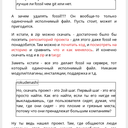
лучше ли fossil чем git или нет.
А зачем удалять fossil??? Он вообще-то только
одиночный исполнимый файл. Пусть стоит, может и
пригодится.
И кстати, в zip можно скачать - достаточно было бы
посетить
репозиторий проекта
- для этого даже fossil не
понадобится. Там можно и
почитать код
, и
посмотреть на
историю
и сравнить
что и как менялось
. И конечно
скачать код и в
zip
и в
tar.gz
Заметь кстати - все это делает fossil на сервере, тот
который одиночный исполнимый файл. Никакие
модули/плагины, инсталяции, поддержка и т.д.
rokudenashi
Но, скачать проект - это 2ой шаг. Первый шаг - это его
просто найти. Как его найти, если ты его нигде не
выкладываешь, где пользователя сидят, думая, что
там, где они сидят - это плохие и грязные места,
потому что они пренадлежат большим компаниям?
Ну ты ведь нашел проект. Там, где общаются люди