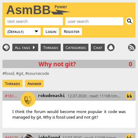
AsmBB
Power
Login
Register
All tags
Threads
Categories
Chat
Why not git?
0
fossil
git
sourcecode
Threads
Answer
#16169
12.07.2020 , read: 11108 times
rokudenashi
I think the forum would become more popular it code was
managed by git. Why is fossil used and not git?
#16170
12.07.2020 , read: 11106 times
johnfound