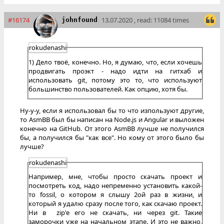
#16174
13.07.2020 , read: 11084 times
johnfound
rokudenashi
1) Дело твоё, конечно. Но, я думаю, что, если хочешь
продвигать проэкт - надо идти на гитхаб и
использовать git, потому это то, что используют
большинство пользователей. Как опцию, хотя бы.
Ну-у-у, если я использовал бы то что изпользуют другие,
то AsmBB был бы написан на Node.js и Angular и выложен
конечно на GitHub. От этого AsmBB лучше не получился
бы, а получился бы "как все". Но кому от этого было бы
лучше?
rokudenashi
Например, мне, чтобы просто скачать проект и
посмотреть код, надо непременно установить какой-
то fossil, о котором я слышу 2ой раз в жизни, и
который я удалю сразу после того, как скачаю проект.
Ни в zip'e его не скачать, ни через git. Такие
заморочки уже на начальном этапе. И это не важно,